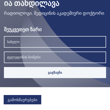
ᲘᲐ ᲗᲐᲜᲓᲘᲚᲐᲕᲐ
რადიოლოგი, მედიცინის აკადემიური დოქტორი
შეუკვეთეთ ზარი
გამოხმაურებები