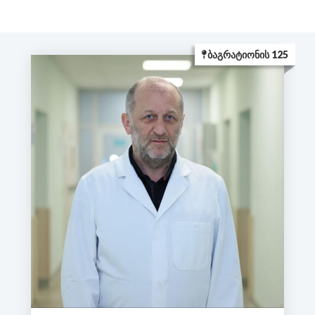
ᲑᲐᲒᲠᲐᲢᲘᲝᲜᲘᲡ 125