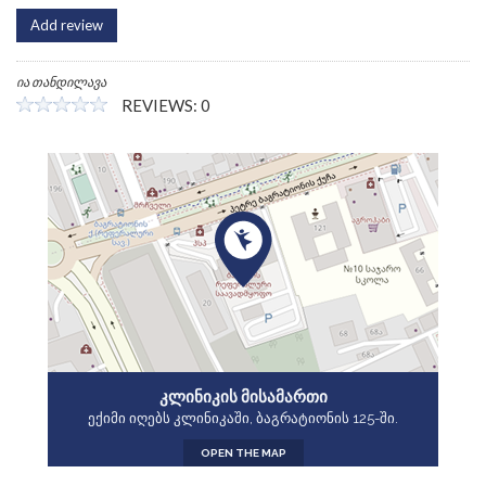
Add review
ია თანდილავა
REVIEWS: 0
ᲙᲚᲘᲜᲘᲙᲘᲡ ᲛᲘᲡᲐᲛᲐᲠᲗᲘ
ექიმი იღებს კლინიკაში, ბაგრატიონის 125-ში.
OPEN THE MAP