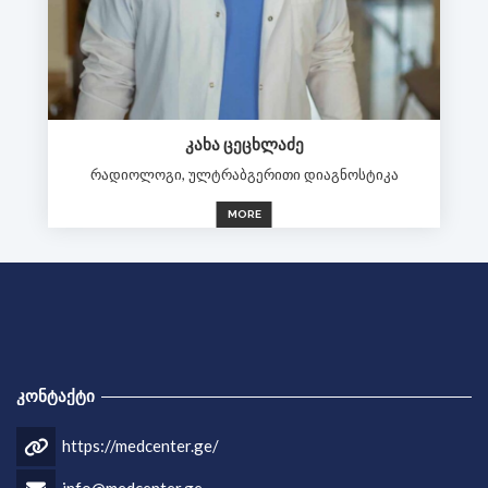
ᲙᲐᲮᲐ ᲪᲔᲪᲮᲚᲐᲫᲔ
რადიოლოგი, ულტრაბგერითი დიაგნოსტიკა
MORE
ᲙᲝᲜᲢᲐᲥᲢᲘ
https://medcenter.ge/
info@medcenter.ge