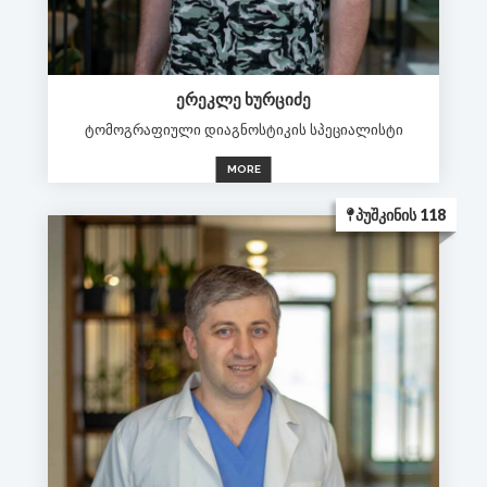
ᲔᲠᲔᲙᲚᲔ ᲮᲣᲠᲪᲘᲫᲔ
ტომოგრაფიული დიაგნოსტიკის სპეციალისტი
MORE
ᲞᲣᲨᲙᲘᲜᲘᲡ 118