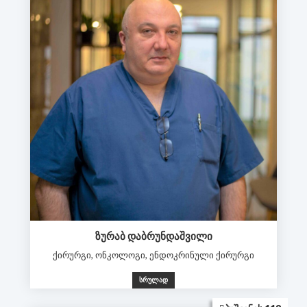
ᲖᲣᲠᲐᲑ ᲓᲐᲑᲠᲣᲜᲓᲐᲨᲕᲘᲚᲘ
ქირურგი, ონკოლოგი, ენდოკრინული ქირურგი
ᲡᲠᲣᲚᲐᲓ