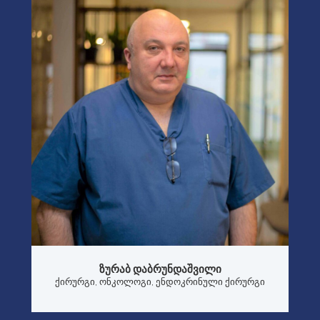
ᲖᲣᲠᲐᲑ ᲓᲐᲑᲠᲣᲜᲓᲐᲨᲕᲘᲚᲘ
ქირურგი, ონკოლოგი, ენდოკრინული ქირურგი