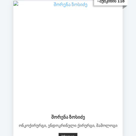
ᲞᲣᲨᲙᲘᲜᲘᲡ 118
ᲨᲝᲠᲔᲜᲐ ᲖᲝᲡᲘᲫᲔ
ონკოქირურგი, ენდოკრინული ქირურგი, მამოლოგი