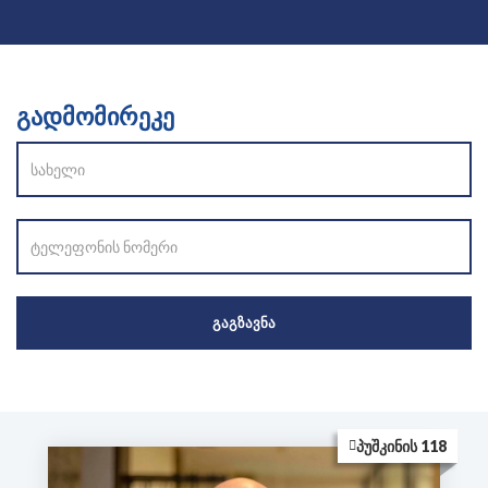
ᲒᲐᲓᲛᲝᲛᲘᲠᲔᲙᲔ
ᲞᲣᲨᲙᲘᲜᲘᲡ 118