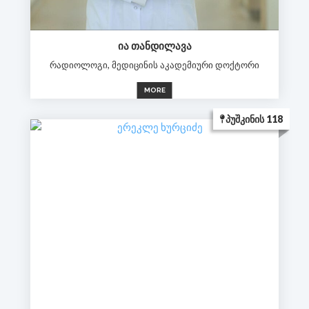
ᲘᲐ ᲗᲐᲜᲓᲘᲚᲐᲕᲐ
რადიოლოგი, მედიცინის აკადემიური დოქტორი
MORE
ᲞᲣᲨᲙᲘᲜᲘᲡ 118