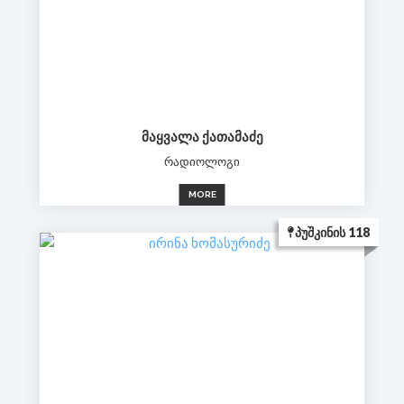
ᲛᲐᲧᲕᲐᲚᲐ ᲥᲐᲗᲐᲛᲐᲫᲔ
რადიოლოგი
MORE
ᲞᲣᲨᲙᲘᲜᲘᲡ 118