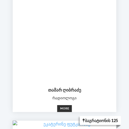
ᲗᲐᲛᲐᲠ ᲦᲘᲑᲠᲐᲫᲔ
რადიოლოგი
MORE
ᲑᲐᲒᲠᲐᲢᲘᲝᲜᲘᲡ 125