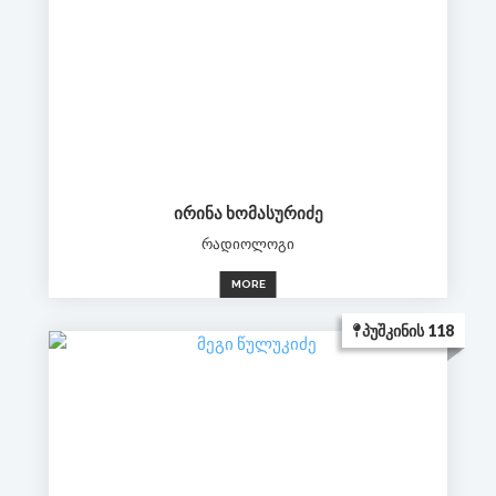
ᲘᲠᲘᲜᲐ ᲮᲝᲛᲐᲡᲣᲠᲘᲫᲔ
რადიოლოგი
MORE
ᲞᲣᲨᲙᲘᲜᲘᲡ 118