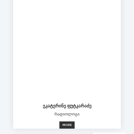
ᲔᲙᲐᲢᲔᲠᲘᲜᲔ ᲤᲣᲢᲙᲐᲠᲐᲫᲔ
რადიოლოგი
MORE