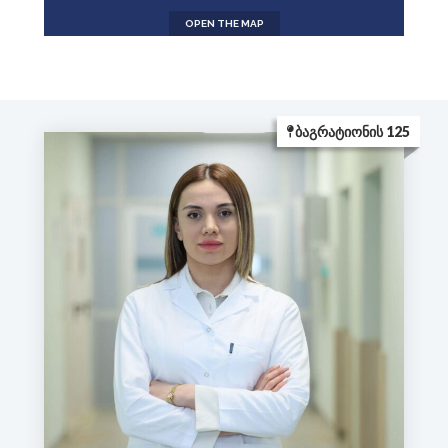
OPEN THE MAP
ᲑᲐᲒᲠᲐᲢᲘᲝᲜᲘᲡ 125