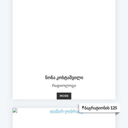
ᲜᲝᲜᲐ ᲙᲝᲮᲢᲐᲨᲕᲘᲚᲘ
რადიოლოგი
MORE
ᲑᲐᲒᲠᲐᲢᲘᲝᲜᲘᲡ 125