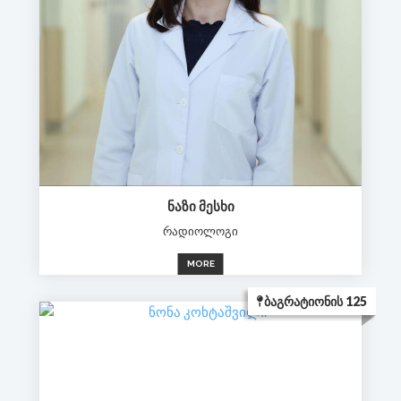
ᲜᲐᲖᲘ ᲛᲔᲡᲮᲘ
რადიოლოგი
MORE
ᲑᲐᲒᲠᲐᲢᲘᲝᲜᲘᲡ 125