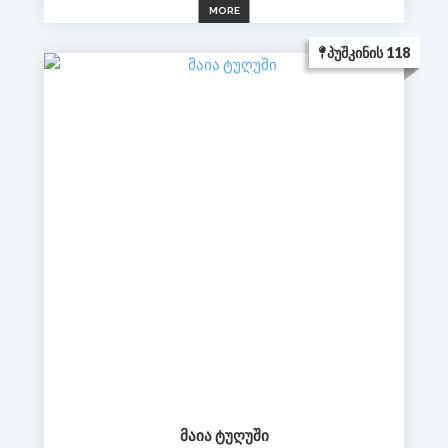
MORE
ᲞᲣᲨᲙᲘᲜᲘᲡ 118
ᲛᲐᲘᲐ ᲢᲣᲦᲣᲨᲘ