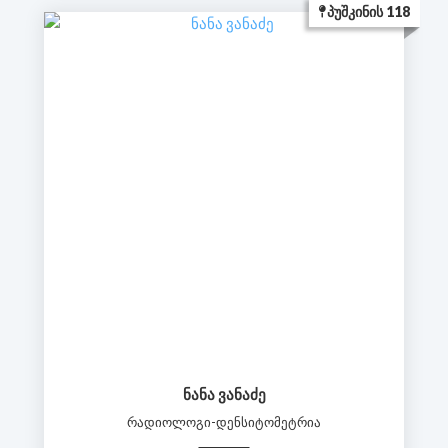
ᲞᲣᲨᲙᲘᲜᲘᲡ 118
ᲜᲐᲜᲐ ᲕᲐᲜᲐᲫᲔ
რადიოლოგი-დენსიტომეტრია