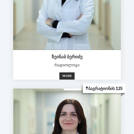
ᲖᲔᲘᲜᲐᲑ ᲑᲔᲠᲘᲫᲔ
რადიოლოგი
MORE
ᲑᲐᲒᲠᲐᲢᲘᲝᲜᲘᲡ 125