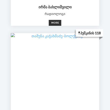
ᲘᲠᲛᲐ ᲑᲐᲮᲚᲘᲨᲕᲘᲚᲘ
რადიოლოგი
MORE
ᲞᲣᲨᲙᲘᲜᲘᲡ 118