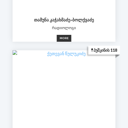
ᲗᲐᲛᲣᲜᲐ ᲙᲐᲭᲐᲮᲛᲐᲫᲔ-ᲑᲝᲚᲥᲕᲐᲫᲔ
რადიოლოგი
MORE
ᲞᲣᲨᲙᲘᲜᲘᲡ 118