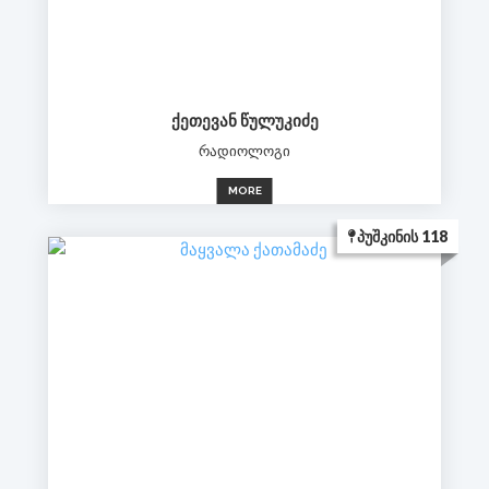
ᲥᲔᲗᲔᲕᲐᲜ ᲬᲣᲚᲣᲙᲘᲫᲔ
რადიოლოგი
MORE
ᲞᲣᲨᲙᲘᲜᲘᲡ 118