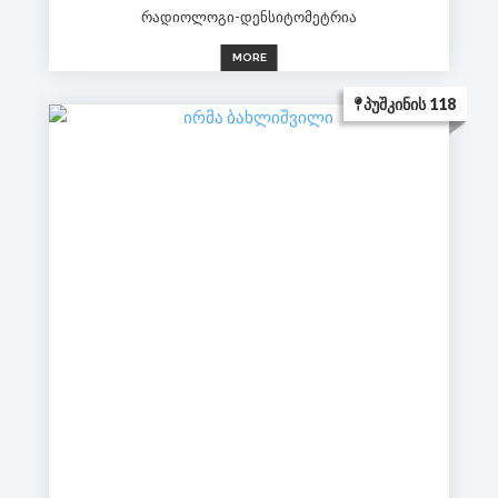
რადიოლოგი-დენსიტომეტრია
MORE
ᲞᲣᲨᲙᲘᲜᲘᲡ 118