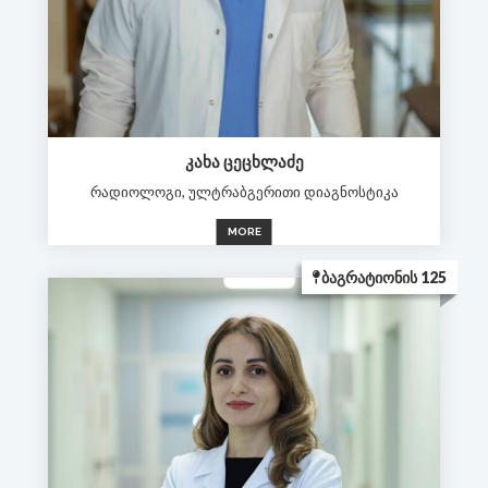
ᲙᲐᲮᲐ ᲪᲔᲪᲮᲚᲐᲫᲔ
რადიოლოგი, ულტრაბგერითი დიაგნოსტიკა
MORE
ᲑᲐᲒᲠᲐᲢᲘᲝᲜᲘᲡ 125