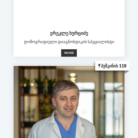
ᲔᲠᲔᲙᲚᲔ ᲮᲣᲠᲪᲘᲫᲔ
ტომოგრაფიული დიაგნოსტიკის სპეციალისტი
MORE
ᲞᲣᲨᲙᲘᲜᲘᲡ 118