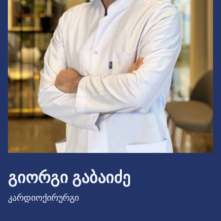
ᲒᲘᲝᲠᲒᲘ ᲒᲐᲑᲐᲘᲫᲔ
კარდიოქირურგი