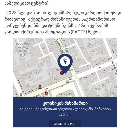
სამედიცინო ცენტრი)
-2023 წლიდან არის
ლიცენზირებული კარდიოქირურგი,
რომელიც
აქტიურად მონაწილეობს საერთაშორისო
კონფერენციებში და ტრენინგებზე.
არის ევროპის
კარდიოქირურგთა ასოციაციის (EACTS) წევრი.
ᲙᲚᲘᲜᲘᲙᲘᲡ ᲛᲘᲡᲐᲛᲐᲠᲗᲘ
ამ ექიმს შეგიძლიათ ეწვიოთ კლინიკაში, პუშკინის
118-ში.
OPEN THE MAP