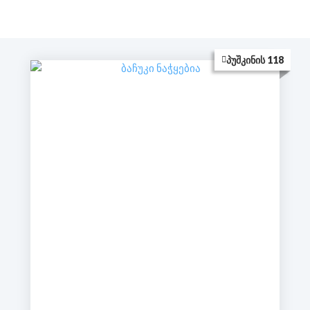
ᲞᲣᲨᲙᲘᲜᲘᲡ 118