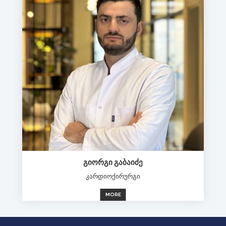
ᲒᲘᲝᲠᲒᲘ ᲒᲐᲑᲐᲘᲫᲔ
კარდიოქირურგი
MORE