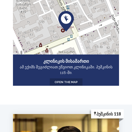
ᲙᲚᲘᲜᲘᲙᲘᲡ ᲛᲘᲡᲐᲛᲐᲠᲗᲘ
ამ ექიმს შეგიძლიათ ეწვიოთ კლინიკაში, პუშკინის
118-ში.
OPEN THE MAP
ᲞᲣᲨᲙᲘᲜᲘᲡ 118