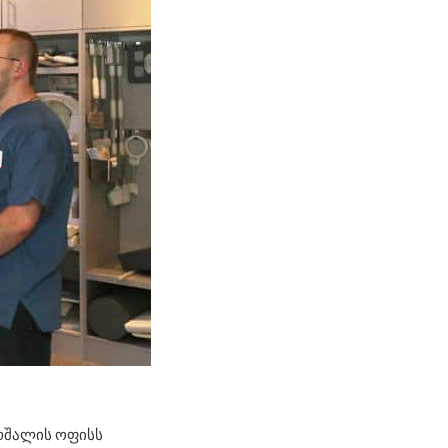
რშალის ოფისს