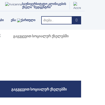
ᲥᲢᲘ
ᲗᲔᲠᲐᲞᲘᲐ
ENGLISH
საუნივერსიტეტო კლინიკების
ქსელი "მედცენტრი"
РУССКИЙ
ᲔᲑᲘ
ᲔᲜᲐ:
ᲒᲐᲒᲕᲧᲔᲕᲘᲗ ᲡᲝᲪᲘᲐᲚᲣᲠ ᲥᲡᲔᲚᲔᲑᲨᲘ