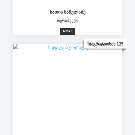
ᲜᲐᲗᲘᲐ ᲛᲐᲛᲣᲚᲐᲫᲔ
თერაპევტი
MORE
ᲑᲐᲒᲠᲐᲢᲘᲝᲜᲘᲡ 125