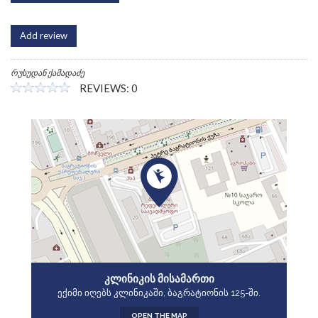
Add review
რუსუდან ქამადაძე
REVIEWS: 0
ᲙᲚᲘᲜᲘᲙᲘᲡ ᲛᲘᲡᲐᲛᲐᲠᲗᲘ
ექიმი იღებს კლინიკაში, ბაგრატიონის 125-ში.
OPEN THE MAP