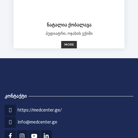
ᲜᲐᲢᲐᲚᲘᲐ ᲥᲝᲑᲐᲚᲐᲕᲐ
პედიატრი, ოჯახის ექიმი
MORE
ᲙᲝᲜᲢᲐᲥᲢᲘ
https://medcenter.ge/
info@medcenter.ge