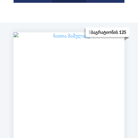
ᲑᲐᲒᲠᲐᲢᲘᲝᲜᲘᲡ 125