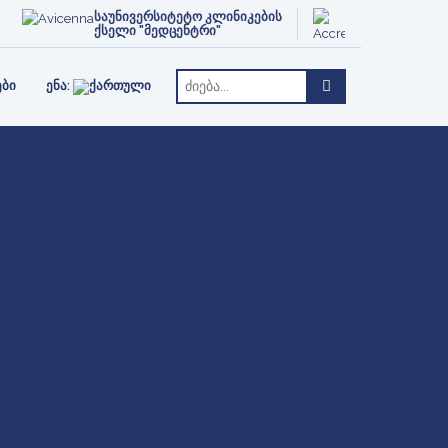
ᲥᲢᲘ
ᲗᲔᲠᲐᲞᲘᲐ
ENGLISH
საუნივერსიტეტო კლინიკების
ქსელი "მედცენტრი"
РУССКИЙ
ᲔᲑᲘ
ᲔᲜᲐ: