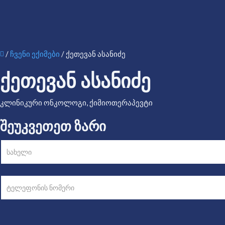
/
ჩვენი ექიმები
/ ქეთევან ასანიძე
ᲥᲔᲗᲔᲕᲐᲜ ᲐᲡᲐᲜᲘᲫᲔ
კლინიკური ონკოლოგი, ქიმიოთერაპევტი
ᲨᲔᲣᲙᲕᲔᲗᲔᲗ ᲖᲐᲠᲘ