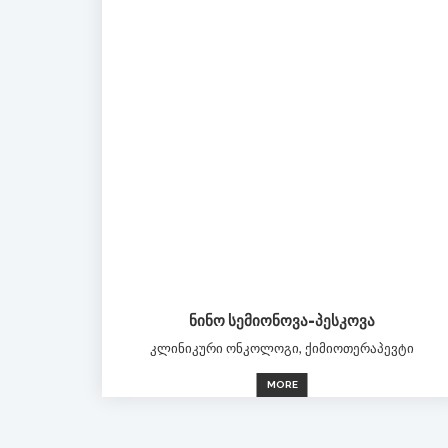
ᲜᲘᲜᲝ ᲡᲔᲛᲘᲝᲜᲝᲕᲐ-ᲞᲔᲡᲙᲝᲕᲐ
კლინიკური ონკოლოგი, ქიმიოთერაპევტი
MORE