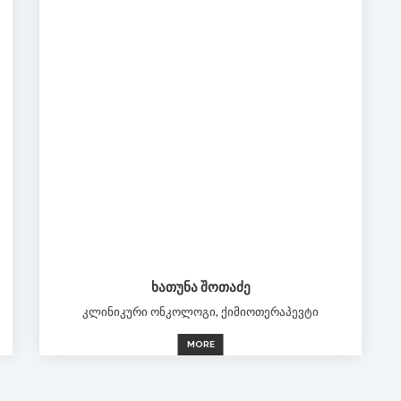
ᲮᲐᲗᲣᲜᲐ ᲨᲝᲗᲐᲫᲔ
კლინიკური ონკოლოგი, ქიმიოთერაპევტი
MORE