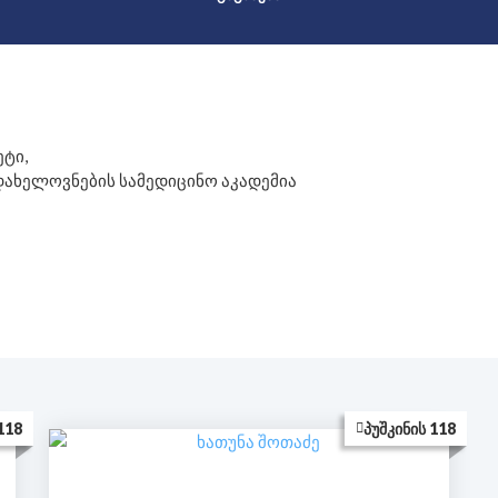
ტი,
დახელოვნების სამედიცინო აკადემია
118
ᲞᲣᲨᲙᲘᲜᲘᲡ 118