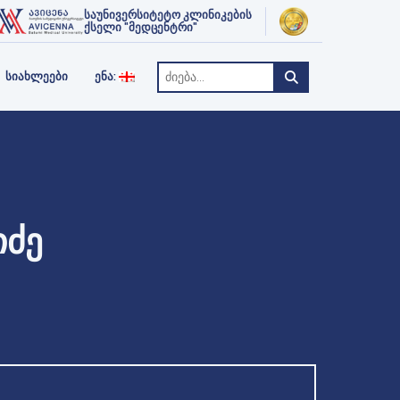
ᲥᲢᲘ
ᲗᲔᲠᲐᲞᲘᲐ
საუნივერსიტეტო კლინიკების
ENGLISH
ქსელი "მედცენტრი"
РУССКИЙ
ᲡᲘᲐᲮᲚᲔᲔᲑᲘ
ᲔᲜᲐ:
ᲘᲫᲔ