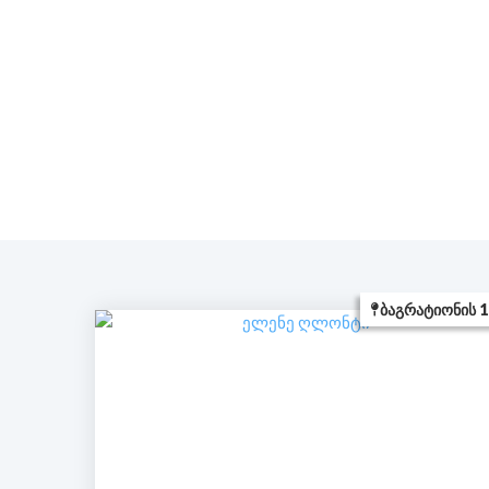
ᲑᲐᲒᲠᲐᲢᲘᲝᲜᲘᲡ 1