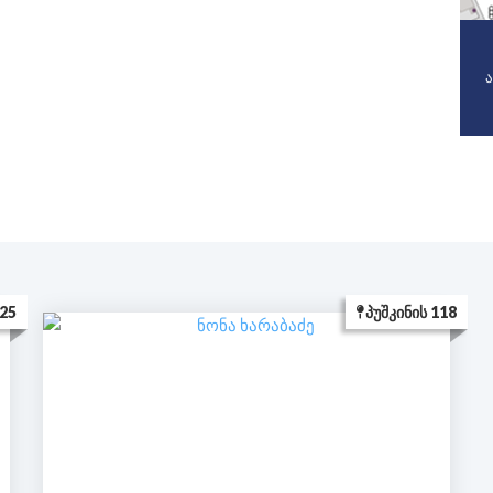
ა
25
ᲞᲣᲨᲙᲘᲜᲘᲡ 118