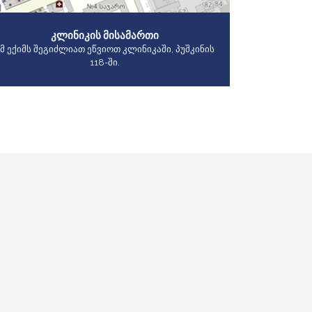
ᲙᲚᲘᲜᲘᲙᲘᲡ ᲛᲘᲡᲐᲛᲐᲠᲗᲘ
მ ექიმს შეგიძლიათ ეწვიოთ კლინიკაში, პუშკინის
118-ში.