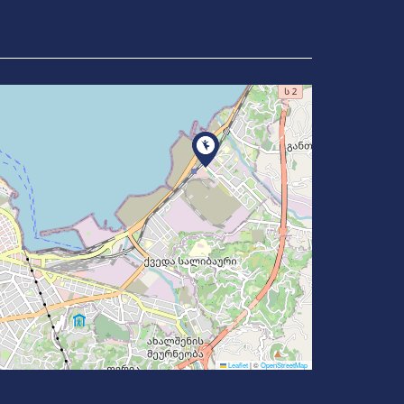
Leaflet
|
©
OpenStreetMap