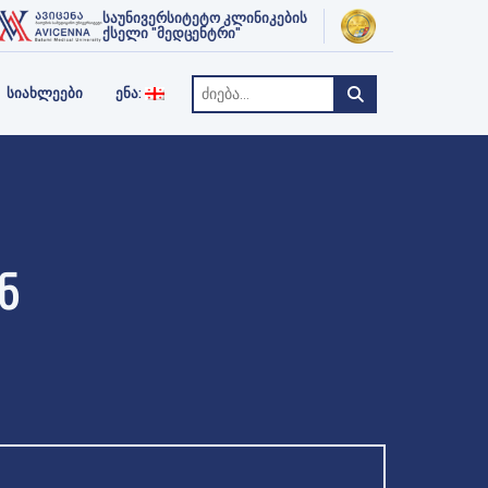
ᲥᲢᲘ
ᲗᲔᲠᲐᲞᲘᲐ
საუნივერსიტეტო კლინიკების
ENGLISH
ქსელი "მედცენტრი"
РУССКИЙ
ᲡᲘᲐᲮᲚᲔᲔᲑᲘ
ᲔᲜᲐ:
Ნ