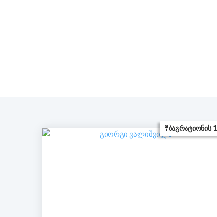
ᲑᲐᲒᲠᲐᲢᲘᲝᲜᲘᲡ 1