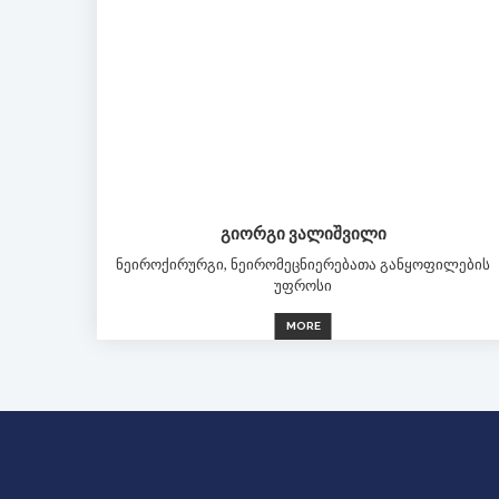
ᲒᲘᲝᲠᲒᲘ ᲕᲐᲚᲘᲨᲕᲘᲚᲘ
ნეიროქირურგი, ნეირომეცნიერებათა განყოფილების
უფროსი
MORE