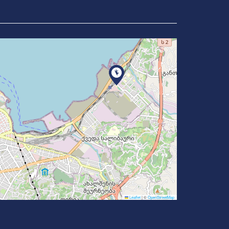
Leaflet
|
©
OpenStreetMap