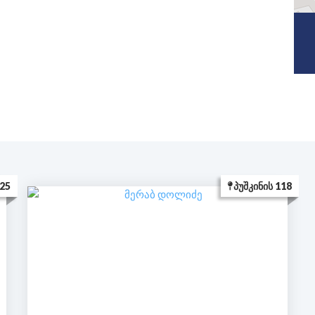
25
ᲞᲣᲨᲙᲘᲜᲘᲡ 118