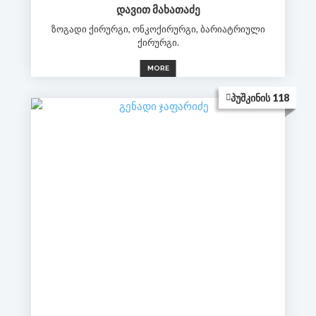
ᲓᲐᲕᲘᲗ ᲛᲐᲮᲐᲗᲐᲫᲔ
ზოგადი ქირურგი, ონკოქირურგი, ბარიატრიული
ქირურგი.
MORE
ᲞᲣᲨᲙᲘᲜᲘᲡ 118