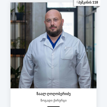
ᲞᲣᲨᲙᲘᲜᲘᲡ 118
ᲖᲐᲐᲚ ᲦᲝᲦᲝᲑᲔᲠᲘᲫᲔ
ზოგადი ქირურგი