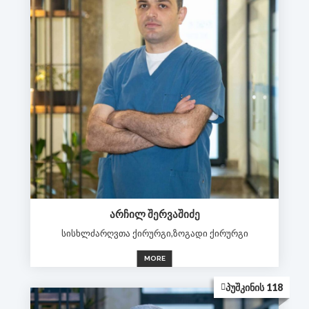
ᲐᲠᲩᲘᲚ ᲨᲔᲠᲕᲐᲨᲘᲫᲔ
სისხლძარღვთა ქირურგი,ზოგადი ქირურგი
MORE
ᲞᲣᲨᲙᲘᲜᲘᲡ 118