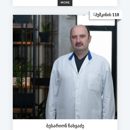
MORE
ᲞᲣᲨᲙᲘᲜᲘᲡ 118
ᲑᲔᲡᲐᲠᲘᲝᲜ ᲩᲐᲮᲕᲐᲫᲔ