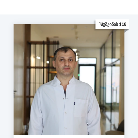
ᲞᲣᲨᲙᲘᲜᲘᲡ 118