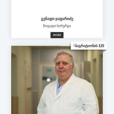
ᲒᲔᲜᲐᲓᲘ ᲯᲐᲤᲐᲠᲘᲫᲔ
ზოგადი ხირურგი
MORE
ᲑᲐᲒᲠᲐᲢᲘᲝᲜᲘᲡ 125