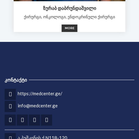
ᲖᲣᲠᲐᲑ ᲓᲐᲑᲠᲣᲜᲓᲐᲨᲕᲘᲚᲘ
ქირურგი, ონკოლოგი, ენდოკრინული ქირურგი
MORE
ᲙᲝᲜᲢᲐᲥᲢᲘ
https://medcenter.ge/
info@medcenter.ge
ა.პუშკინის ქ.N118-120