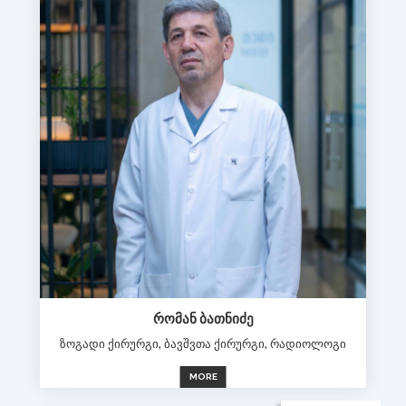
ᲠᲝᲛᲐᲜ ᲑᲐᲗᲜᲘᲫᲔ
ზოგადი ქირურგი, ბავშვთა ქირურგი, რადიოლოგი
MORE