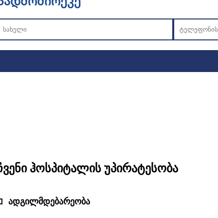
Გადმომირეკე
ჩვენი ჰოსპიტალის უპირატესობა
ადგილმდებარეობა