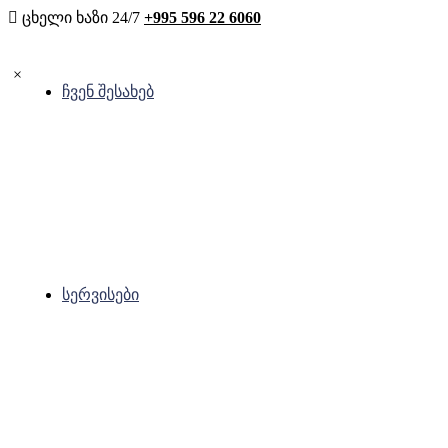
ენდოკრინოლოგია
გია
ცხელი ხაზი 24/7
+995 596 22 6060
უროლოგია
გინეკოლოგია
×
ჩვენ შესახებ
ტრავმატოლოგია და
პროქტოლოგია
ორთოპედია
ამბულატორია
ფიზიოთერაპია
სერვისები