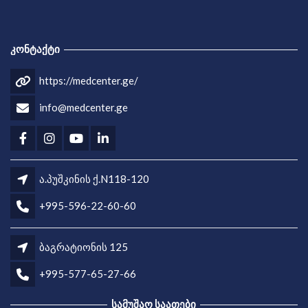
ᲙᲝᲜᲢᲐᲥᲢᲘ
https://medcenter.ge/
info@medcenter.ge
ა.პუშკინის ქ.N118-120
+995-596-22-60-60
ბაგრატიონის 125
+995-577-65-27-66
ᲡᲐᲛᲣᲨᲐᲝ ᲡᲐᲐᲗᲔᲑᲘ