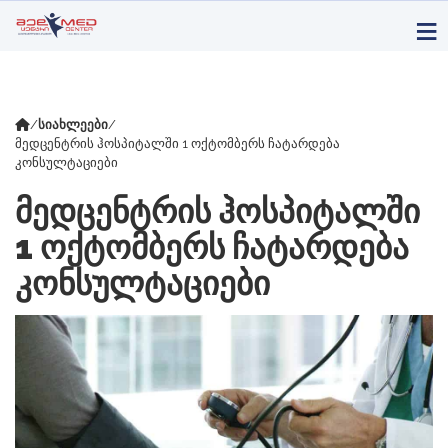
/
სიახლეები
/
მედცენტრის ჰოსპიტალში 1 ოქტომბერს ჩატარდება
კონსულტაციები
ᲛᲔᲓᲪᲔᲜᲢᲠᲘᲡ ᲰᲝᲡᲞᲘᲢᲐᲚᲨᲘ
1 ᲝᲥᲢᲝᲛᲑᲔᲠᲡ ᲩᲐᲢᲐᲠᲓᲔᲑᲐ
ᲙᲝᲜᲡᲣᲚᲢᲐᲪᲘᲔᲑᲘ