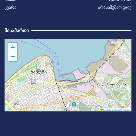
კვირა
არასამუშაო დღე
ᲛᲘᲡᲐᲛᲐᲠᲗᲘ
+
−
Leaflet
|
©
OpenStreetMap