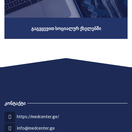
ᲒᲐᲒᲕᲧᲔᲕᲘᲗ ᲡᲝᲪᲘᲐᲚᲣᲠ ᲥᲡᲔᲚᲔᲑᲨᲘ
ᲙᲝᲜᲢᲐᲥᲢᲘ
https://medcenter.ge/
info@medcenter.ge