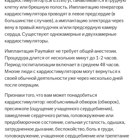
кардиостимулятор (card.stim) устанавливается в грудную
клетку или брюшную полость. Имплантацию генератора
кардиостимулятора проводят в левое предсердие (в
большинстве случаев), а имплантацию электрода через
вену в правый желудочек и/или предсердную камеру
сердца. Существуют однокамерные и двухкамерные
кардиостимуляторы.
Имплантация Paymaker не требует общей анестезии.
Процедура длится от нескольких минут до 1-2 часов.
Период госпитализации включает в среднем 48 часов.
Многие люди с кардиостимулятором могут вернуться к
своей обычной деятельности уже через несколько дней
после операции.
Признаки того, что вам может понадобиться
кардиостимулятор: необъяснимый обморок (обморок),
пресинкопе (ощущение учащенного сердцебиения),
замедление сердечного ритма, головокружение или
предобморочное состояние, сильная усталость, одышка,
затрудненное дыхание, беспокойство, боль в груди,
головокружение, учащенное сердцебиение или трепетание