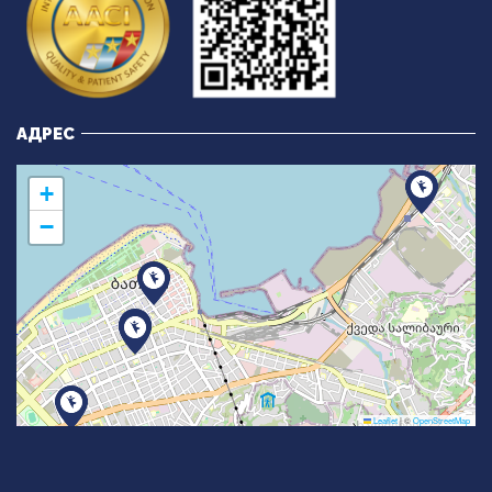
АДРЕС
+
−
Leaflet
|
©
OpenStreetMap