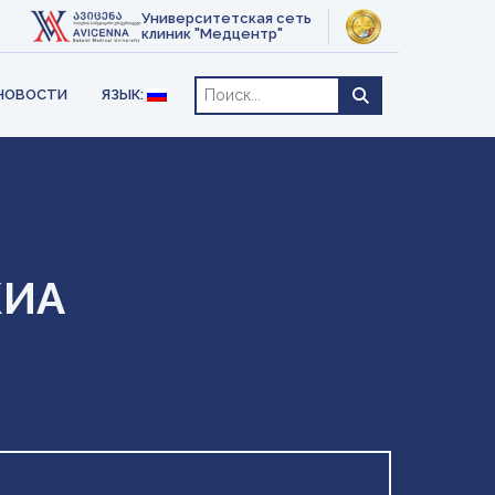
АКТЫ
ОТЕРАПИЯ
Университетская сеть
ENGLISH
клиник "Медцентр"
РУССКИЙ
ЕЕ
НОВОСТИ
ЯЗЫК:
КИА