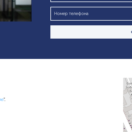
ლი
”.