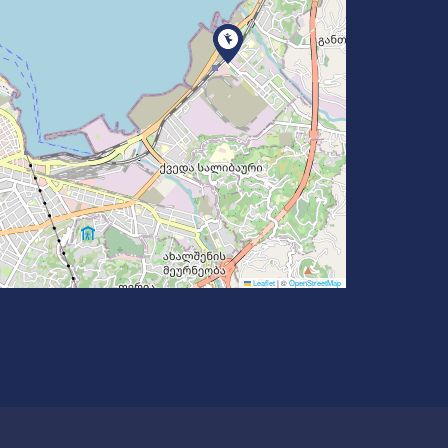
Leaflet
|
©
OpenStreetMap