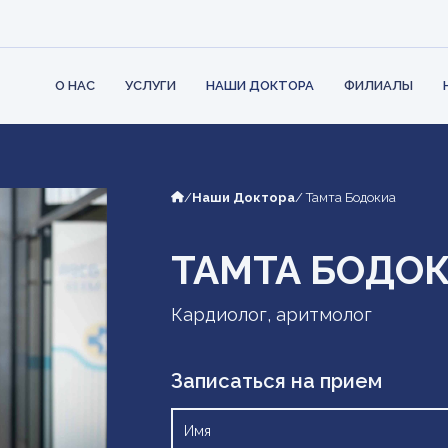
ТУРА КЛИНИКИ
РОВИ
ПАРТНЕРЫ
АМБУЛАТОРИЯ
КОНТ
ФИЗИ
 ОБЯЗАННОСТИ
ПОДРОБН
ЛОГИЯ
А
О НАС
УСЛУГИ
НАШИ ДОКТОРА
ФИЛИАЛЫ
/
Наши Доктора
/ Тамта Бодокиа
ТАМТА БОДО
Кардиолог, аритмолог
Записаться на прием