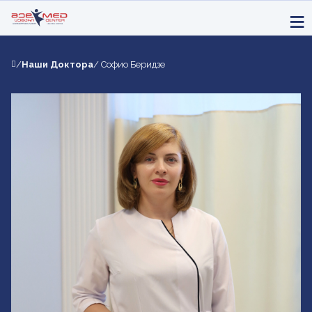
/
Наши Доктора
/ Софио Беридзе