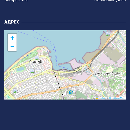
АДРЕС
+
−
Leaflet
|
©
OpenStreetMap